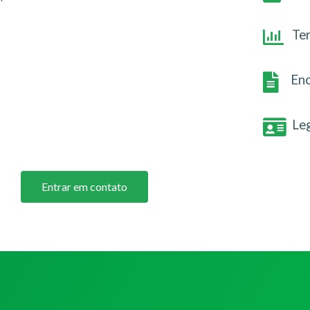
Te
Enc
Le
Entrar em contato