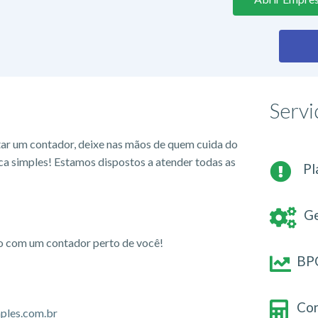
Servi
tar um contador, deixe nas mãos de quem cuida do
ca simples! Estamos dispostos a atender todas as
Pl
Ge
io com um contador perto de você!
BPO
Con
ples.com.br