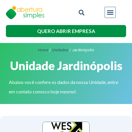
Outros Serviços
QUERO ABRIR EMPRESA
Home
/
Unidades
/
Jardinópolis
Unidade Jardinópolis
Abaixo você confere os dados da nossa Unidade, entre
em contato conosco hoje mesmo!