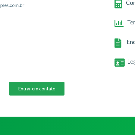
Con
ples.com.br
Te
Enc
Le
Entrar em contato