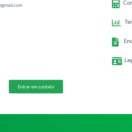
Con
@gmail.com
Te
Enc
Le
Entrar em contato