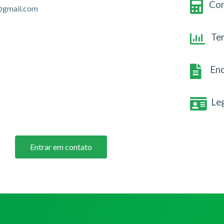
Con
@gmail.com
Te
Enc
Le
Entrar em contato