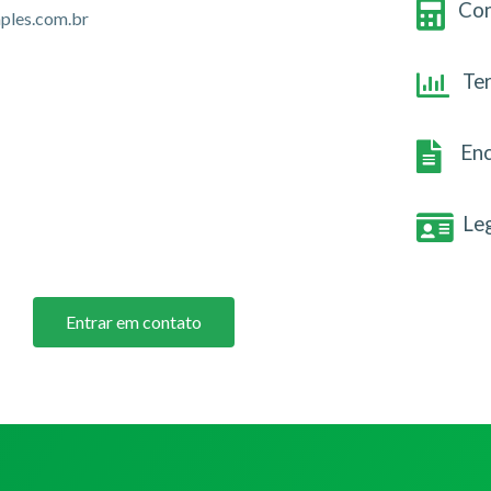
Con
ples.com.br
Te
Enc
Le
Entrar em contato