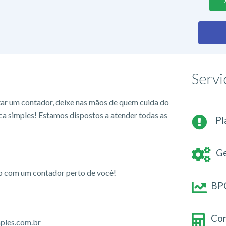
Servi
tar um contador, deixe nas mãos de quem cuida do
ca simples! Estamos dispostos a atender todas as
Pl
Ge
io com um contador perto de você!
BPO
Con
ples.com.br