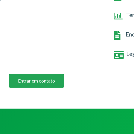
Te
Enc
Le
Entrar em contato