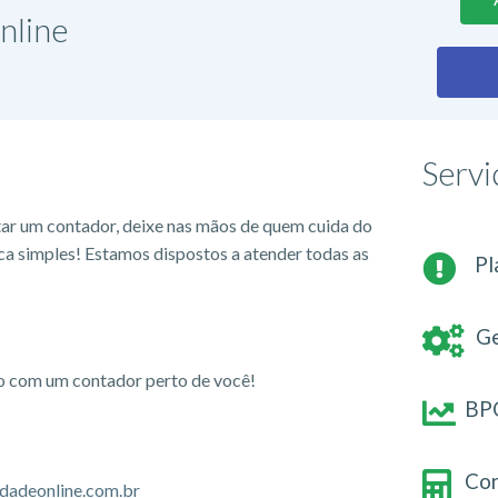
nline
Servi
tar um contador, deixe nas mãos de quem cuida do
ca simples! Estamos dispostos a atender todas as
Pl
Ge
io com um contador perto de você!
BPO
Con
dadeonline.com.br