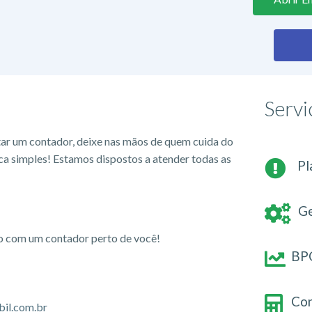
Servi
tar um contador, deixe nas mãos de quem cuida do
ca simples! Estamos dispostos a atender todas as
Pl
Ge
io com um contador perto de você!
BPO
Con
il.com.br