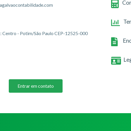
Con
agalvaocontabilidade.com
Te
ro: Centro - Potim/São Paulo CEP-12525-000
Enc
Le
Entrar em contato