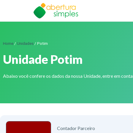
Home
/
Unidades
/
Potim
Unidade Potim
Abaixo você confere os dados da nossa Unidade, entre em cont
Contador Parceiro