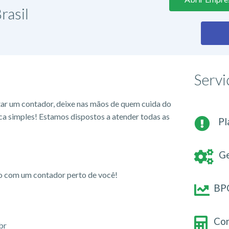
rasil
Servi
tar um contador, deixe nas mãos de quem cuida do
ca simples! Estamos dispostos a atender todas as
Pl
Ge
io com um contador perto de você!
BPO
Con
br