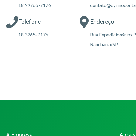
18 99765-7176
contato@cyrinoconta
Telefone
Endereço
18 3265-7176
Rua Expedicionários B
Rancharia/SP
A Empresa
Abra 