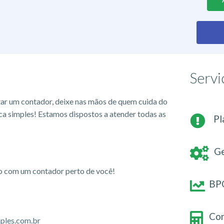
Servi
tar um contador, deixe nas mãos de quem cuida do
ca simples! Estamos dispostos a atender todas as
Pl
Ge
io com um contador perto de você!
BPO
Con
ples.com.br