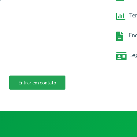
Te
Enc
Le
Entrar em contato