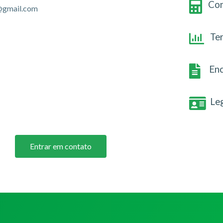
Con
@gmail.com
Te
Enc
Le
Entrar em contato