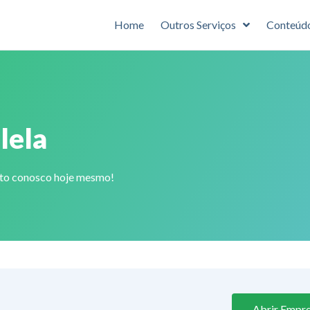
Home
Outros Serviços
Conteúd
lela
ato conosco hoje mesmo!
Abrir Empre