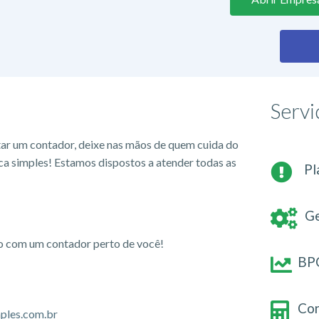
Servi
tar um contador, deixe nas mãos de quem cuida do
ca simples! Estamos dispostos a atender todas as
Pl
Ge
io com um contador perto de você!
BPO
Con
ples.com.br