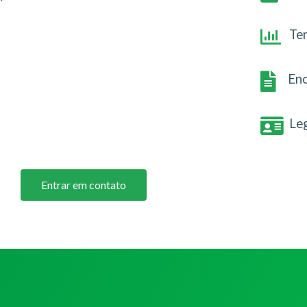
Te
Enc
Le
Entrar em contato