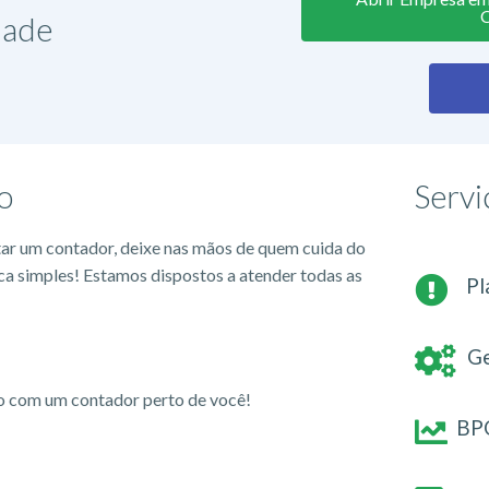
dade
o
Servi
tar um contador, deixe nas mãos de quem cuida do
ca simples! Estamos dispostos a atender todas as
Pl
Ge
io com um contador perto de você!
BPO