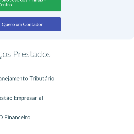
Centro
Quero um Contador
ços Prestados
anejamento Tributário
stão Empresarial
 Financeiro