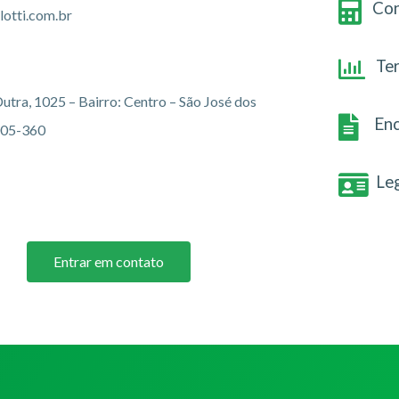
Con
otti.com.br
Te
utra, 1025 – Bairro: Centro – São José dos
Enc
005-360
Le
Entrar em contato