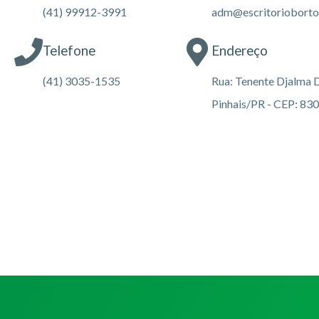
(41) 99912-3991
adm@escritoriobortol
Telefone
Endereço
(41) 3035-1535
Rua: Tenente Djalma D
Pinhais/PR - CEP: 83