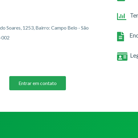
Te
o Soares, 1253, Bairro: Campo Belo - São
Enc
7-002
Le
Entrar em contato