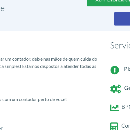
de
Servi
tar um contador, deixe nas mãos de quem cuida do
ca simples! Estamos dispostos a atender todas as
Pl
Ge
io com um contador perto de você!
BPO
Con
br