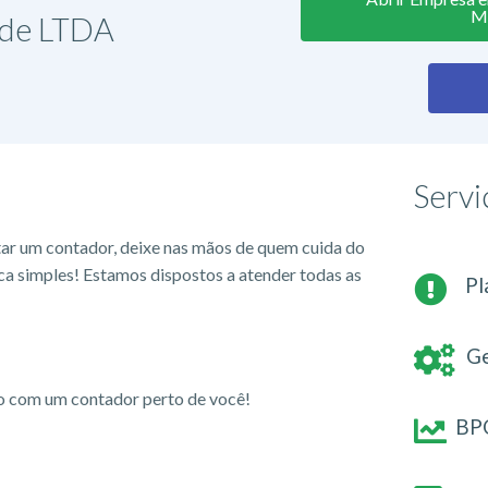
M
ade LTDA
Servi
tar um contador, deixe nas mãos de quem cuida do
ca simples! Estamos dispostos a atender todas as
Pl
Ge
io com um contador perto de você!
BPO