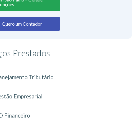
onções
Quero um Contador
ços Prestados
anejamento Tributário
stão Empresarial
 Financeiro