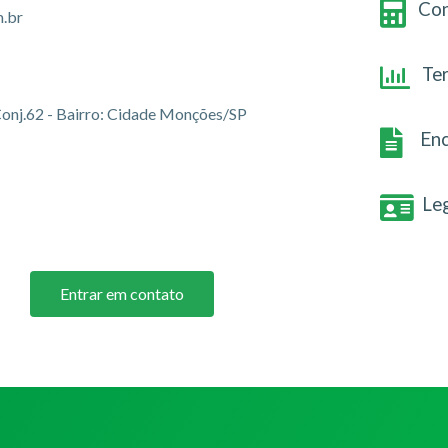
Con
.br
Te
 Conj.62 - Bairro: Cidade Monções/SP
Enc
Le
Entrar em contato