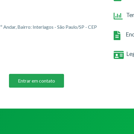
Te
2º Andar, Bairro: Interlagos - São Paulo/SP - CEP
Enc
Le
Entrar em contato