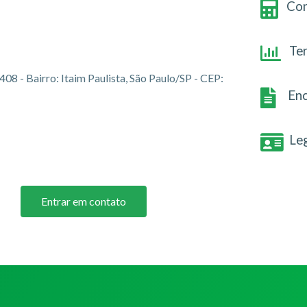
Con
Te
408 - Bairro: Itaim Paulista, São Paulo/SP - CEP:
Enc
Le
Entrar em contato