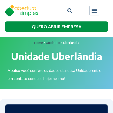
QUERO ABRIR EMPRESA
Home
/
Unidades
/
Uberlândia
Unidade Uberlândia
Abaixo você confere os dados da nossa Unidade, entre
em contato conosco hoje mesmo!