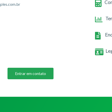
Con
ples.com.br
Te
Enc
Le
Entrar em contato