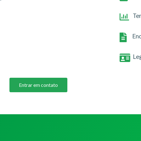
Te
Enc
Le
Entrar em contato