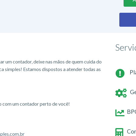
Servi
tar um contador, deixe nas mãos de quem cuida do
ca simples! Estamos dispostos a atender todas as
Pl
Ge
io com um contador perto de você!
BPO
Con
ples.com.br