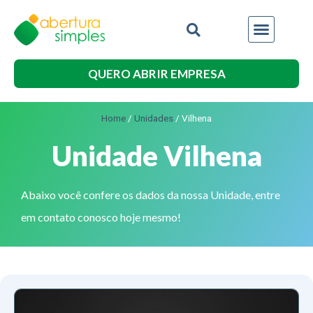
QUERO ABRIR EMPRESA
Home
/
Unidades
/
Vilhena
Unidade Vilhena
Abaixo você confere os dados da nossa Unidade, entre
em contato conosco hoje mesmo!