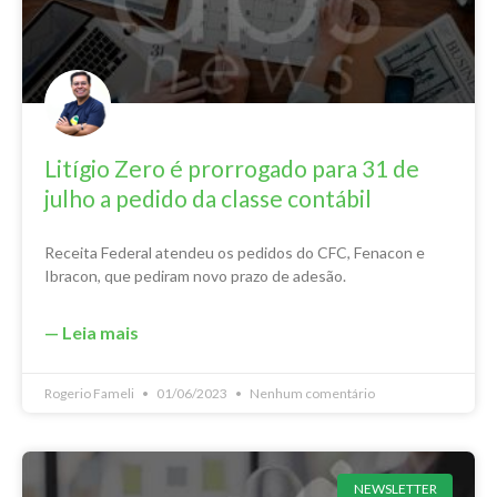
Litígio Zero é prorrogado para 31 de
julho a pedido da classe contábil
Receita Federal atendeu os pedidos do CFC, Fenacon e
Ibracon, que pediram novo prazo de adesão.
— Leia mais
Rogerio Fameli
01/06/2023
Nenhum comentário
NEWSLETTER