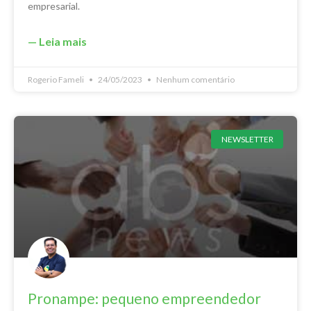
empresarial.
— Leia mais
Rogerio Fameli
24/05/2023
Nenhum comentário
NEWSLETTER
Pronampe: pequeno empreendedor