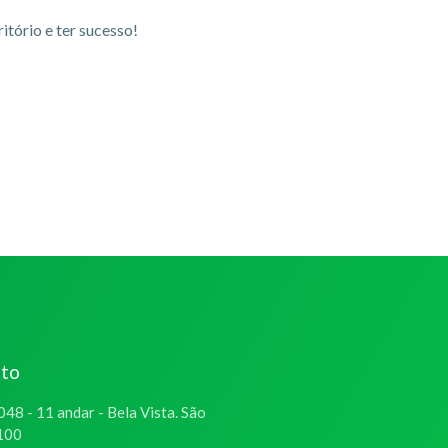
itório e ter sucesso!
ato
048 - 11 andar - Bela Vista. São
-100