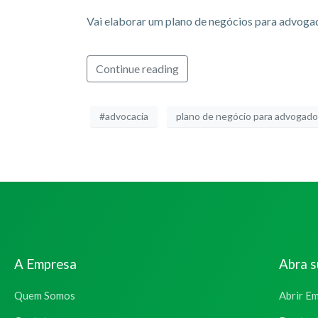
Vai elaborar um plano de negócios para advogado
Continue reading
#advocacia
plano de negócio para advogado
A Empresa
Abra 
Quem Somos
Abrir E