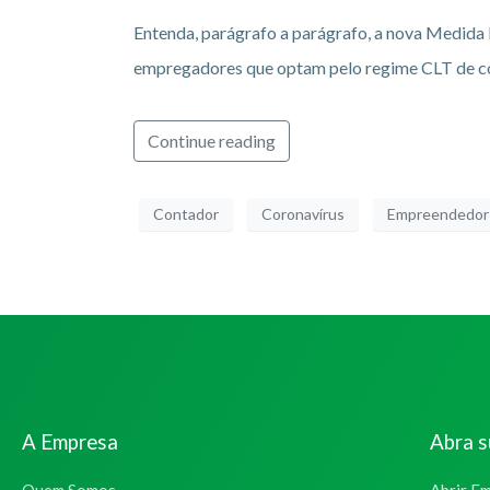
Entenda, parágrafo a parágrafo, a nova Medida
empregadores que optam pelo regime CLT de c
Continue reading
Contador
Coronavírus
Empreendedor
A Empresa
Abra 
Quem Somos
Abrir E