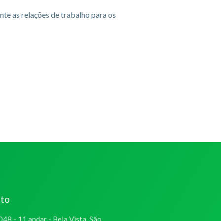
te as relações de trabalho para os
ato
048 - 11 andar - Bela Vista. São