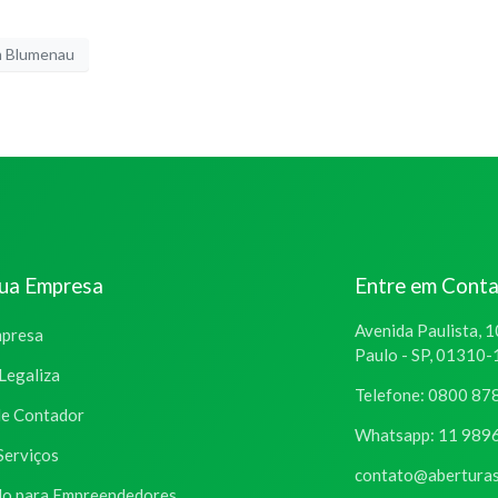
 Blumenau
sua Empresa
Entre em Cont
Avenida Paulista, 1
mpresa
Paulo - SP, 01310
Legaliza
Telefone: 0800 87
de Contador
Whatsapp: 11 989
Serviços
contato@aberturas
o para Empreendedores