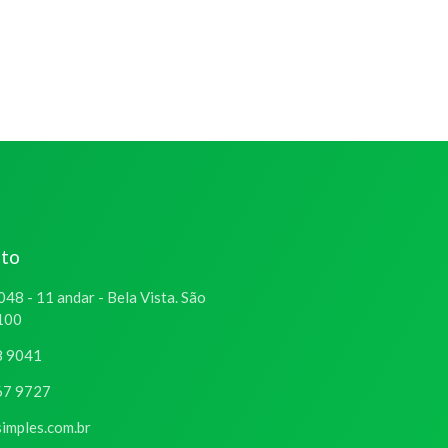
ato
048 - 11 andar - Bela Vista. São
-100
8 9041
67 9727
imples.com.br