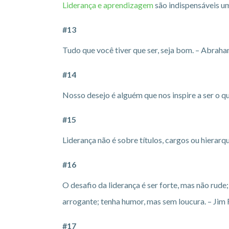
Liderança e aprendizagem
são indispensáveis um
#13
Tudo que você tiver que ser, seja bom. – Abraha
#14
Nosso desejo é alguém que nos inspire a ser o
#15
Liderança não é sobre títulos, cargos ou hierarqu
#16
O desafio da liderança é ser forte, mas não rude
arrogante; tenha humor, mas sem loucura. – Jim 
#17