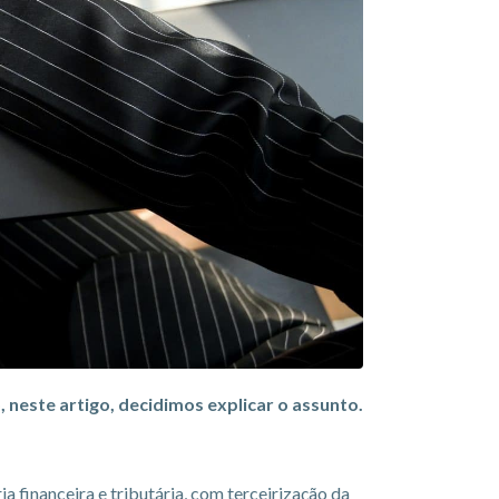
neste artigo, decidimos explicar o assunto.
a financeira e tributária, com terceirização da