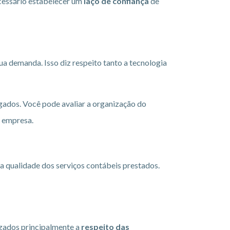
cessário estabelecer um
laço de confiança
de
sua demanda. Isso diz respeito tanto a tecnologia
gados. Você pode avaliar a organização do
a empresa.
na qualidade dos serviços contábeis prestados.
zados principalmente a
respeito das