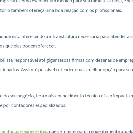
mpresa é como escolher um médico para sua família. Ou seja, é ne
critório também ofereça uma boa relação com os profissionais.
lidade está oferecendo a infraestrutura necessária para atender a 
ios que eles podem oferecer.
bilista responsável até gigantescas firmas com dezenas de empre
ncionários. Assim, é possível entender qual a melhor opção para su
o do seu negócio, terá mais conhecimento técnico e isso impacta 
e por contadores especializados.
pacitados e experientes
, que se mantenham frequentemente atuali