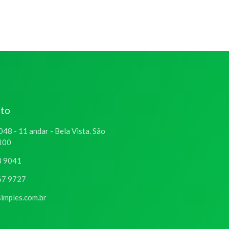
ato
048 - 11 andar - Bela Vista. São
-100
8 9041
67 9727
imples.com.br