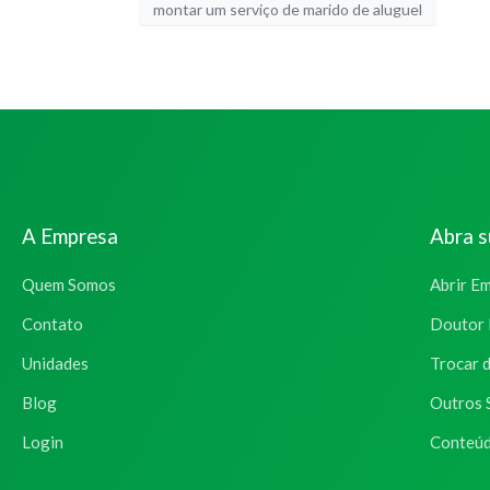
montar um serviço de marido de aluguel
A Empresa
Abra 
Quem Somos
Abrir E
Contato
Doutor 
Unidades
Trocar 
Blog
Outros 
Login
Conteúd