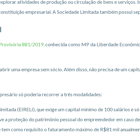
 explorar atividades de produção ou circulação de bens e serviços
 constituição empresarial. A Sociedade Limitada também possui sep
l
rovisória 881/2019,
conhecida como MP da Liberdade Econômica
brir uma empresa sem sócio. Além disso, não precisa de um capita
presário só poderia recorrer a três modalidades:
mitada (EIRELI), que exige um capital mínimo de 100 salários e só 
ove a proteção do patrimônio pessoal do empreendedor em caso de 
 tem como requisito o faturamento máximo de R$81 mil anualmen