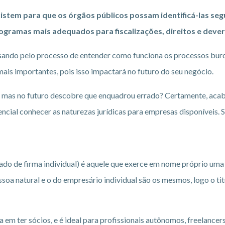
istem para que os órgãos públicos possam identificá-las se
ogramas mais adequados para fiscalizações, direitos e dever
ssando pelo processo de entender como funciona os processos buro
s importantes, pois isso impactará no futuro do seu negócio.
a, mas no futuro descobre que enquadrou errado? Certamente, aca
ncial conhecer as naturezas jurídicas para empresas disponíveis. 
do de firma individual) é aquele que exerce em nome próprio uma a
ssoa natural e o do empresário individual são os mesmos, logo o ti
em ter sócios, e é ideal para profissionais autônomos, freelancers