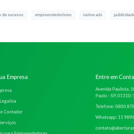
 de sucesso
empreendedorismo
native ads
publicidad
sua Empresa
Entre em Cont
Avenida Paulista, 1
mpresa
Paulo - SP, 01310
Legaliza
Telefone: 0800 87
de Contador
Whatsapp: 11 989
Serviços
contato@aberturas
o para Empreendedores