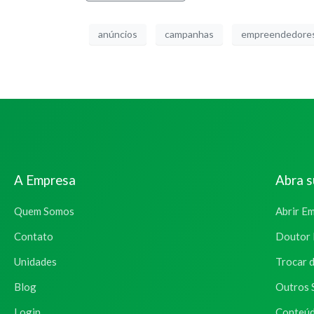
anúncios
campanhas
empreendedores
A Empresa
Abra 
Quem Somos
Abrir E
Contato
Doutor 
Unidades
Trocar 
Blog
Outros 
Login
Conteúd