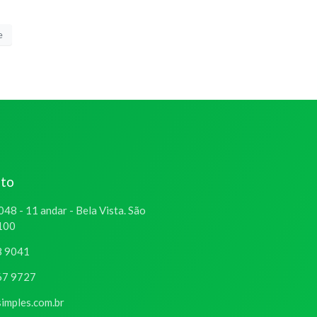
e
ato
048 - 11 andar - Bela Vista. São
-100
8 9041
67 9727
imples.com.br