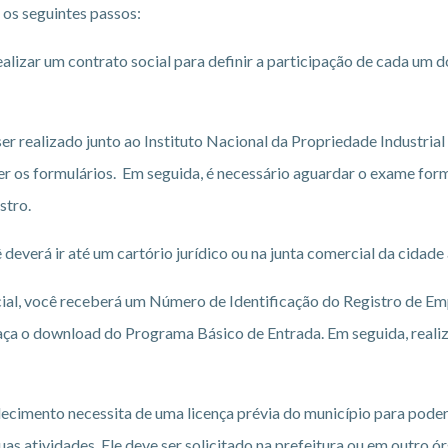
r os seguintes passos:
alizar um contrato social para definir a participação de cada um d
er realizado junto ao Instituto Nacional da Propriedade Industrial (
r os formulários. Em seguida, é necessário aguardar o exame formal
stro.
deverá ir até um cartório jurídico ou na junta comercial da cidade 
ial, você receberá um Número de Identificação do Registro de Emp
, faça o download do Programa Básico de Entrada. Em seguida, reali
lecimento necessita de uma licença prévia do município para pode
s atividades. Ele deve ser solicitado na prefeitura ou em outro 