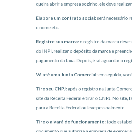
queira abrir a empresa sozinho, ele deve realiza
Elabore um contrato social:
será necessário re
o nome etc.
Registre sua marca:
o registro da marca deve s
do INPI, realizar o depósito da marca e preenche
pagamento da taxa. Depois, é só aguardar o regi
Vá até uma Junta Comercial:
em seguida, você 
Tire seu CNPJ:
após o registro na Junta Comerc
site da Receita Federal e tirar o CNPJ. No site
para a Receita Federal ou leve pessoalmente.
Tire o alvará de funcionamento
: todo estabe
documento que autoriza a empresa de exercer sua