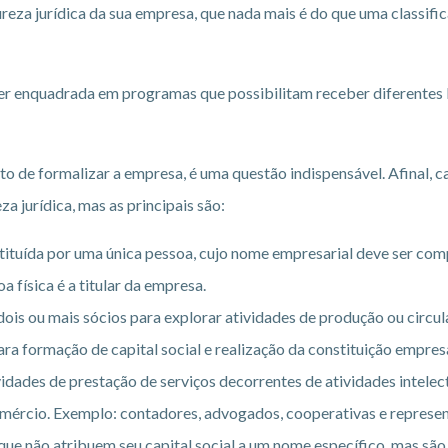
tureza jurídica da sua empresa, que nada mais é do que uma classif
ser enquadrada em programas que possibilitam receber diferentes b
nto de formalizar a empresa, é uma questão indispensável. Afinal, 
za jurídica, mas as principais são:
ituída por uma única pessoa, cujo nome empresarial deve ser com
a física é a titular da empresa.
ois ou mais sócios para explorar atividades de produção ou circulaç
 formação de capital social e realização da constituição empresa
dades de prestação de serviços decorrentes de atividades intelect
mércio. Exemplo: contadores, advogados, cooperativas e represen
que não atribuem seu capital social a um nome específico, mas sã