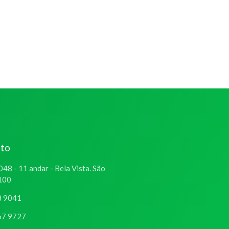
ato
048 - 11 andar - Bela Vista. São
-100
8 9041
67 9727