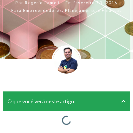
Por
Rogerio Fameli
Em
fevereiro 10, 2016
Para Empreendedores
,
Planejamento e Finanças
O que você verá neste artigo: