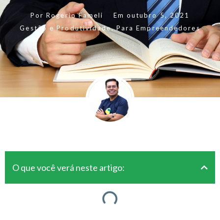
Por
Rogerio Fameli
Em
outubro 5, 2021
Gestão e Produtividade
,
Para Empreendedores
O que você verá neste artigo: