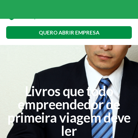
QUERO ABRIR EMPRESA
Livros que todo
empreendedor de
primeira viagem deve
ler