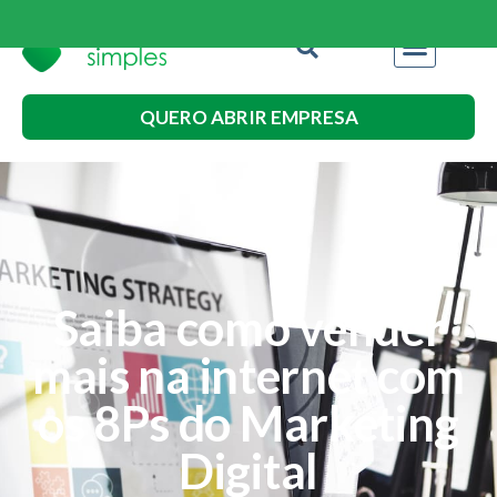
QUERO ABRIR EMPRESA
Saiba como vender
mais na internet com
os 8Ps do Marketing
Digital