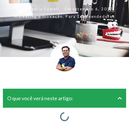
Por
Rogerio Fameli
Em
setembro 6, 2017
Marketing e Inovação
,
Para Empreendedores
O que você verá neste artigo: