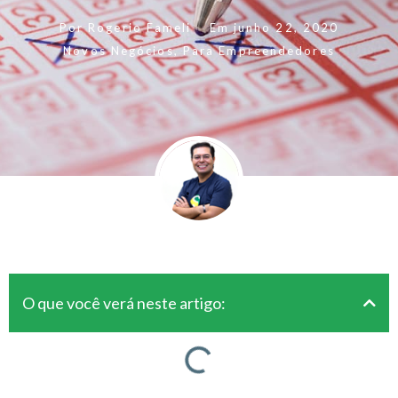
Por
Rogerio Fameli
Em
junho 22, 2020
Novos Negócios
,
Para Empreendedores
O que você verá neste artigo: