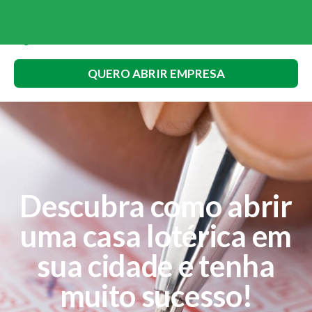
QUERO ABRIR EMPRESA
Descubra como abrir
uma casa lotérica em
sua cidade e tenha
muito sucesso!