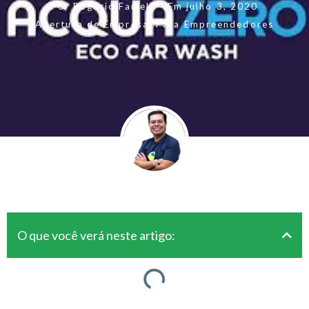
Por
Rogerio Fameli
Em
julho 3, 2020
Abertura de Empresa
,
Para Empreendedores
O que você verá neste artigo: