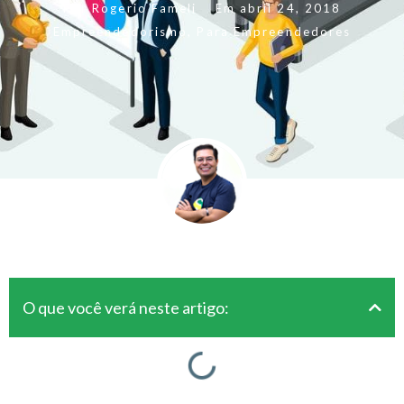
Por
Rogerio Fameli
Em
abril 24, 2018
Empreendedorismo
,
Para Empreendedores
O que você verá neste artigo: