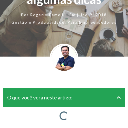
Por
Rogerio Fameli
Em
julho 9, 2018
Gestão e Produtividade
,
Para Empreendedores
O que você verá neste artigo: