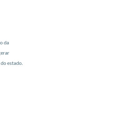
io da
gerar
 do estado.