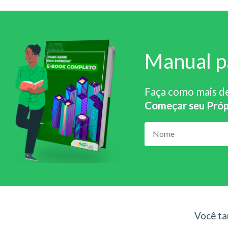
Manual p
Faça como mais d
Começar seu Próp
Você ta