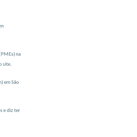
em
 (PMEs) na
 site.
n) em São
 e diz ter