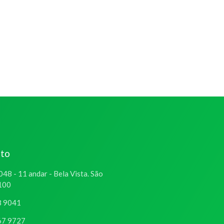
ato
048 - 11 andar - Bela Vista. São
-100
8 9041
67 9727