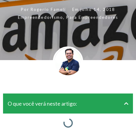
Por
Rogerio Fameli
Em
julho 14, 2018
Empreendedorismo
,
Para Empreendedores
O que você verá neste artigo: