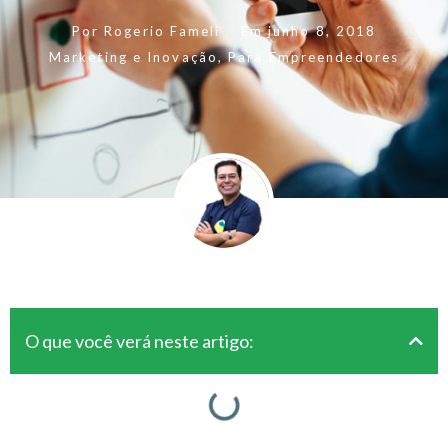
Por
Rogerio Fameli
Em
junho 8, 2018
Marketing e Inovação
,
Para Empreendedores
O que você verá neste artigo: