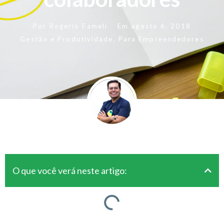
Por
Rogerio Fameli
Em
agosto 6, 2018
Gestão e Produtividade
,
Para Empreendedores
O que você verá neste artigo: