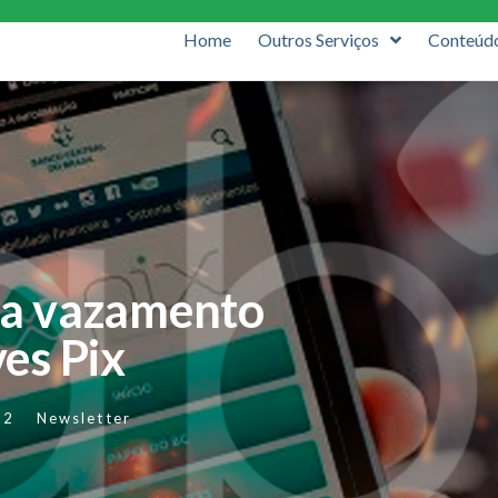
Home
Outros Serviços
Conteúd
ca vazamento
es Pix
22
Newsletter