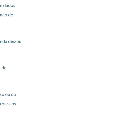
am dados
âneo de
inda deixou
e de
so ou do
u para os