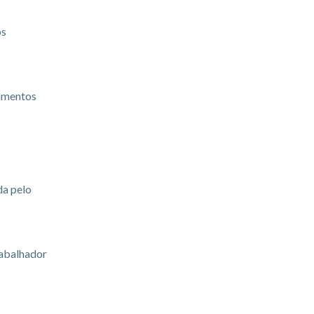
os
gamentos
da pelo
rabalhador