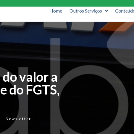
Home
Outros Serviços
Conteúd
 do valor a
ue do FGTS,
Newsletter