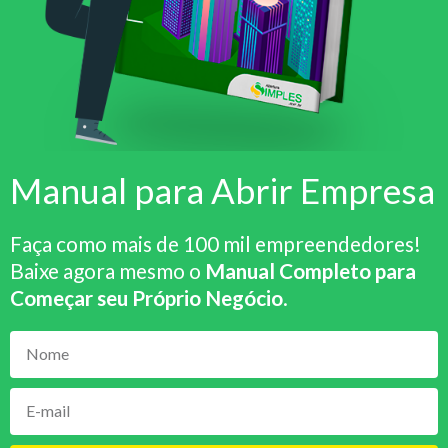
Manual para Abrir Empresa
Faça como mais de 100 mil empreendedores!
Baixe agora mesmo o
Manual Completo para
Começar seu Próprio Negócio
.